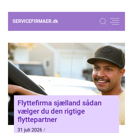
SERVICEFIRMAER.
dk
Flyttefirma sjælland sådan
vælger du den rigtige
flyttepartner
31 juli 2026