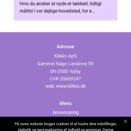
Hvis du ønsker at nyde et lækkert, tidligt
måltid i vor dejlige hovedstad, for e...
Adresse
web:
www.klikko.dk
Menu
Annoncering
Om os
På vores website bruges cookies til at huske dine indstillinger,
Cookies
statistik og personalisering af indhold og annoncer. Denne