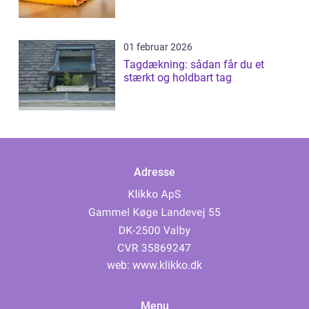
01 februar 2026
Tagdækning: sådan får du et
stærkt og holdbart tag
Adresse
web:
www.klikko.dk
Menu