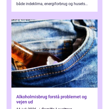
både indeklima, energiforbrug og husets
værdi. Alli...
Alkoholmisbrug forstå problemet og
vejen ud