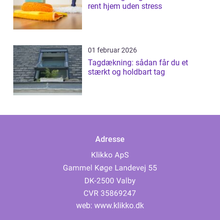
rent hjem uden stress
01 februar 2026
Tagdækning: sådan får du et
stærkt og holdbart tag
Adresse
web:
www.klikko.dk