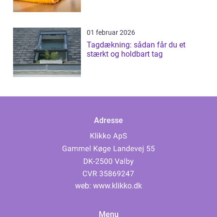
01 februar 2026
Tagdækning: sådan får du et
stærkt og holdbart tag
Adresse
web:
www.klikko.dk
Menu