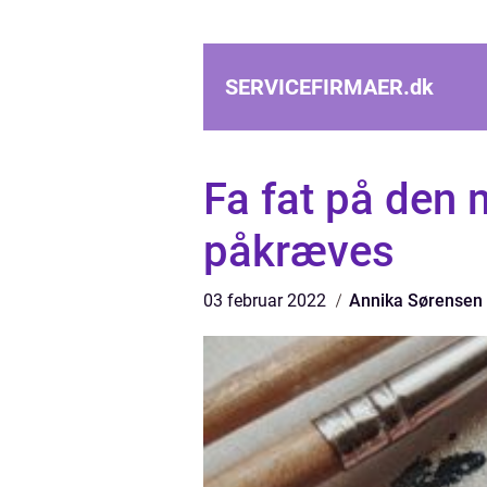
SERVICEFIRMAER.
dk
Fa fat på den m
påkræves
03 februar 2022
Annika Sørensen