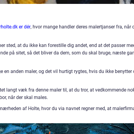
holte.dk er dér
, hvor mange handler deres malertjanser fra, når 
er sted, at du ikke kan forestille dig andet, end at det passer me
de på sitet, så det bliver da dem, som du skal bruge, næste ga
e en anden maler, og det vil hurtigt rygtes, hvis du ikke benytter 
ttet langt væk fra denne maler til, at du tror, at vedkommende no
bor, når der skal males.
 i nærheden af Holte, hvor du via navnet regner med, at malerfirm