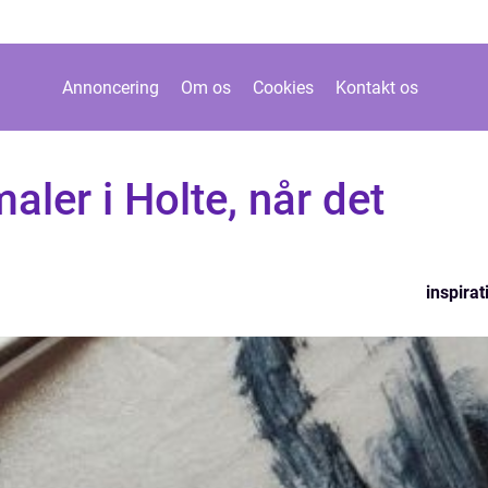
Annoncering
Om os
Cookies
Kontakt os
aler i Holte, når det
inspirat