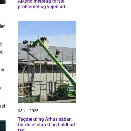
Alkoholmisbrug forstå
problemet og vejen ud
der
d
ng
dig
k
aet
03 juli 2026
Tagdækning Århus sådan
får du et stærkt og holdbart
tag