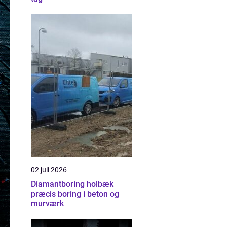
02 juli 2026
Diamantboring holbæk
præcis boring i beton og
murværk