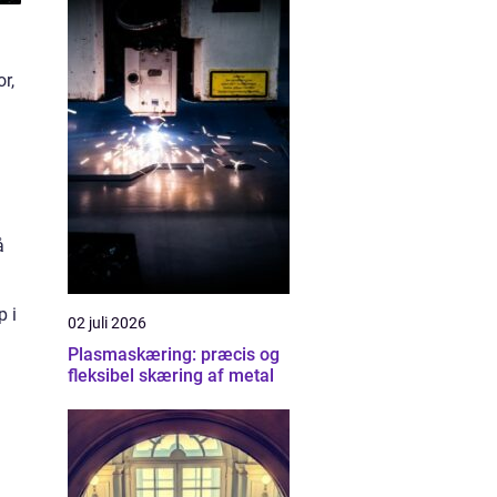
r,
å
p i
02 juli 2026
Plasmaskæring: præcis og
fleksibel skæring af metal