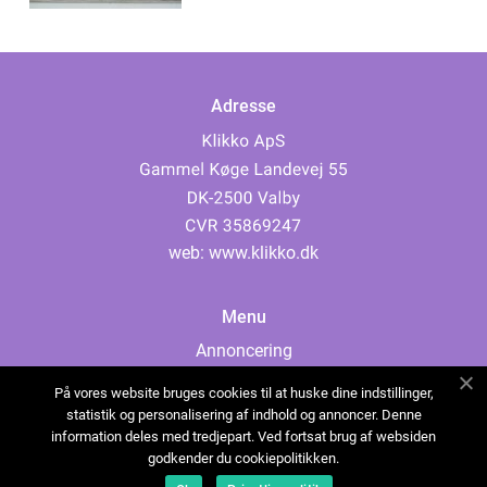
Adresse
web:
www.klikko.dk
Menu
Annoncering
Om os
På vores website bruges cookies til at huske dine indstillinger,
Cookies
statistik og personalisering af indhold og annoncer. Denne
information deles med tredjepart. Ved fortsat brug af websiden
Kontakt os
godkender du cookiepolitikken.
Sitemap