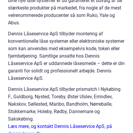
dine nye låse systemer er du garanteret et udvalg af de
stærkeste produkter på markedet, fra nogle af de mest
velrenommerede producenter så som Ruko, Yale og
Abus.
Dennis Låseservice ApS tilbyder montering af
konventionelle låse systemer eller elektroniske systemer
som kan anvendes med eksempelvis kode, token eller
fjernbetjening. Samtlige ansatte hos Dennis
Låseservice ApS er uddannede låsesmede – dette er din
garanti for solidt og professionelt arbejde. Dennis
Låseservice ApS.
Dennis Låseservice ApS tilbyder prismatch i Nykøbing
F., Guldborg, Nysted, Toreby, Øster Ulslev, Errindlev,
Nakskov, Søllested, Maribo, Bandholm, Nørreballe,
Stokkemarke, Holeby, Rødby, Dannemare og
Sakskøbing.
Læs mere, og kontakt Dennis Låseservice ApS, på