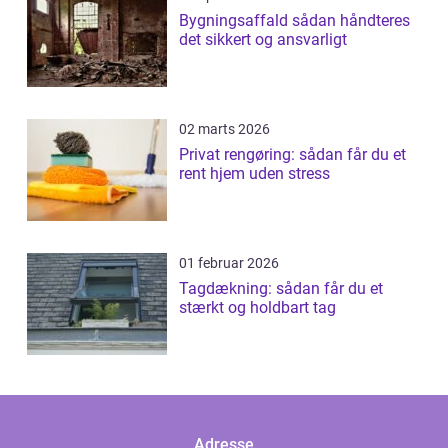
Bygningsaffald sådan håndteres
det sikkert og ansvarligt
02 marts 2026
Privat rengøring: sådan får du et
rent hjem uden stress
01 februar 2026
Tagdækning: sådan får du et
stærkt og holdbart tag
Adresse