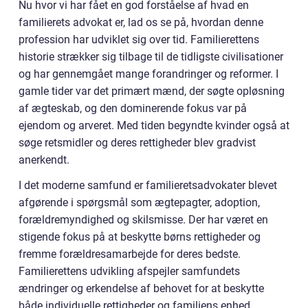
Nu hvor vi har fået en god forståelse af hvad en
familierets advokat er, lad os se på, hvordan denne
profession har udviklet sig over tid. Familierettens
historie strækker sig tilbage til de tidligste civilisationer
og har gennemgået mange forandringer og reformer. I
gamle tider var det primært mænd, der søgte opløsning
af ægteskab, og den dominerende fokus var på
ejendom og arveret. Med tiden begyndte kvinder også at
søge retsmidler og deres rettigheder blev gradvist
anerkendt.
I det moderne samfund er familieretsadvokater blevet
afgørende i spørgsmål som ægtepagter, adoption,
forældremyndighed og skilsmisse. Der har været en
stigende fokus på at beskytte børns rettigheder og
fremme forældresamarbejde for deres bedste.
Familierettens udvikling afspejler samfundets
ændringer og erkendelse af behovet for at beskytte
både individuelle rettigheder og familiens enhed.