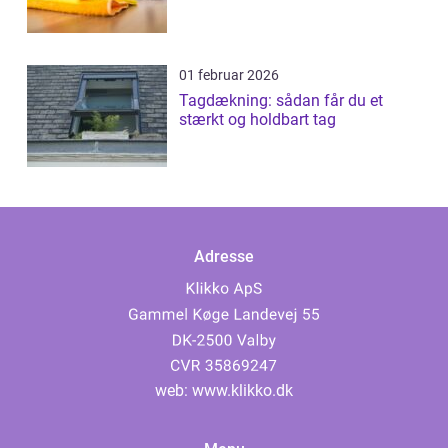
01 februar 2026
Tagdækning: sådan får du et
stærkt og holdbart tag
Adresse
web:
www.klikko.dk