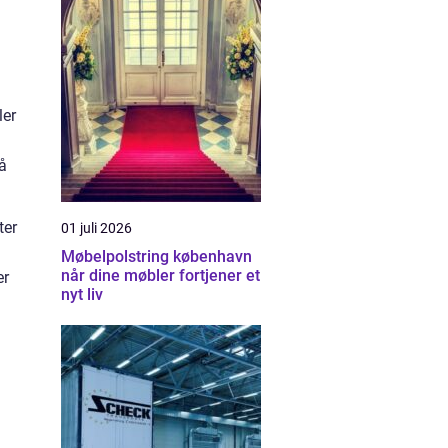
ler
.
på
ter
01 juli 2026
Møbelpolstring københavn
når dine møbler fortjener et
er
nyt liv