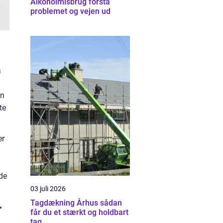
Alkoholmisbrug forstå
problemet og vejen ud
å
an
te
er
 de
03 juli 2026
Tagdækning Århus sådan
r
får du et stærkt og holdbart
tag