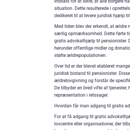
indsats for at sikre, at alle borgere 
situation. Dette resulterede i oprette
dedikeret til at levere juridisk hjælp t
Med tiden blev der erkendt, at ældre
særlig opmærksomhed. Dette førte til
gratis advokathjælp til pensionister.
herunder offentlige midler og donatio
støtte ældrepopulationen.
Over tid er der blevet etableret mange 
juridisk bistand til pensionister. Dis
ældrelovgivning og forstår de specif
De tilbyder en bred vifte af tjeneste
repræsentation i retssager.
Hvordan får man adgang til gratis ad
For at få adgang til gratis advokathj
lovcentre eller organisationer, der ti