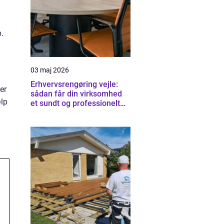
p.
03 maj 2026
Erhvervsrengøring vejle:
er
sådan får din virksomhed
ælp
et sundt og professionelt
arbejdsmiljø