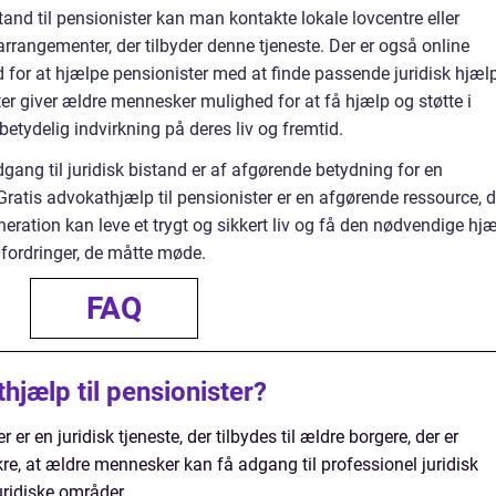
istand til pensionister kan man kontakte lokale lovcentre eller
arrangementer, der tilbyder denne tjeneste. Der er også online
d for at hjælpe pensionister med at finde passende juridisk hjæl
ester giver ældre mennesker mulighed for at få hjælp og støtte i
betydelig indvirkning på deres liv og fremtid.
dgang til juridisk bistand er af afgørende betydning for en
ratis advokathjælp til pensionister er en afgørende ressource, d
generation kan leve et trygt og sikkert liv og få den nødvendige hj
dfordringer, de måtte møde.
FAQ
hjælp til pensionister?
 er en juridisk tjeneste, der tilbydes til ældre borgere, der er
kre, at ældre mennesker kan få adgang til professionel juridisk
juridiske områder.