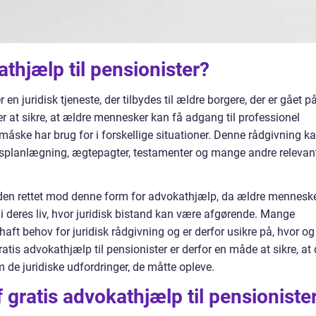
thjælp til pensionister?
 en juridisk tjeneste, der tilbydes til ældre borgere, der er gået p
 at sikre, at ældre mennesker kan få adgang til professionel
 måske har brug for i forskellige situationer. Denne rådgivning k
splanlægning, ægtepagter, testamenter og mange andre relevan
den rettet mod denne form for advokathjælp, da ældre mennesk
 i deres liv, hvor juridisk bistand kan være afgørende. Mange
haft behov for juridisk rådgivning og er derfor usikre på, hvor og
atis advokathjælp til pensionister er derfor en måde at sikre, at
m de juridiske udfordringer, de måtte opleve.
f gratis advokathjælp til pensioniste