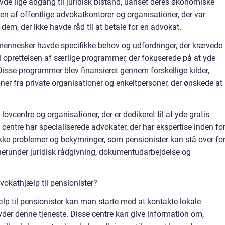
havde lige adgang til juridisk bistand, uanset deres økonomiske
lsen af offentlige advokatkontorer og organisationer, der var
il dem, der ikke havde råd til at betale for en advokat.
 mennesker havde specifikke behov og udfordringer, der krævede
 oprettelsen af særlige programmer, der fokuserede på at yde
 Disse programmer blev finansieret gennem forskellige kilder,
ner fra private organisationer og enkeltpersoner, der ønskede at
lovcentre og organisationer, der er dedikeret til at yde gratis
se centre har specialiserede advokater, der har ekspertise inden fo
ikke problemer og bekymringer, som pensionister kan stå over for
r, herunder juridisk rådgivning, dokumentudarbejdelse og
vokathjælp til pensionister?
ælp til pensionister kan man starte med at kontakte lokale
lbyder denne tjeneste. Disse centre kan give information om,