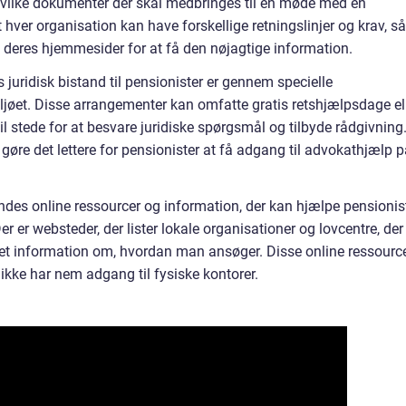
ilke dokumenter der skal medbringes til en møde med en
 hver organisation kan have forskellige retningslinjer og krav, så
ge deres hjemmesider for at få den nøjagtige information.
 juridisk bistand til pensionister er gennem specielle
ljøet. Disse arrangementer kan omfatte gratis retshjælpsdage el
il stede for at besvare juridiske spørgsmål og tilbyde rådgivning
 gøre det lettere for pensionister at få adgang til advokathjælp 
findes online ressourcer og information, der kan hjælpe pensionis
er er websteder, der lister lokale organisationer og lovcentre, der
ret information om, hvordan man ansøger. Disse online ressourc
 ikke har nem adgang til fysiske kontorer.