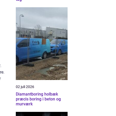
.
re.
r
02 juli 2026
Diamantboring holbæk
præcis boring i beton og
murværk