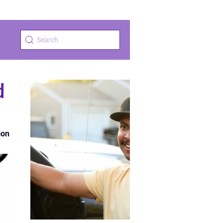
d
ion