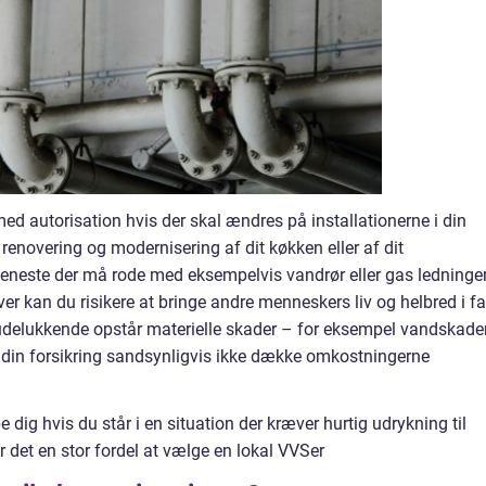
ed autorisation hvis der skal ændres på installationerne i din
 renovering og modernisering af dit køkken eller af dit
eneste der må rode med eksempelvis vandrør eller gas ledninger
r kan du risikere at bringe andre menneskers liv og helbred i fa
 udelukkende opstår materielle skader – for eksempel vandskade
l din forsikring sandsynligvis ikke dække omkostningerne
 dig hvis du står i en situation der kræver hurtig udrykning til
 det en stor fordel at vælge en lokal VVSer