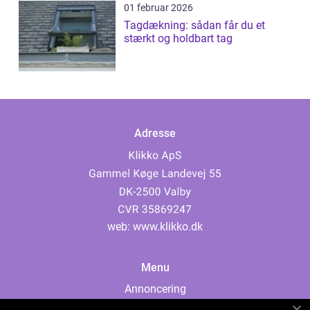
01 februar 2026
Tagdækning: sådan får du et
stærkt og holdbart tag
Adresse
web:
www.klikko.dk
Menu
Annoncering
Om os