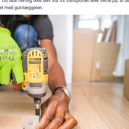
Du skal nemlig ikke selv stå for transporten eller vente på, at d
 det med gulvlæggeren.