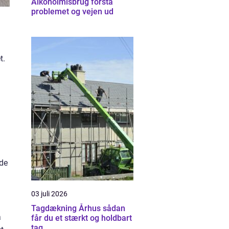
Alkoholmisbrug forstå
problemet og vejen ud
t.
jde
03 juli 2026
Tagdækning Århus sådan
å
får du et stærkt og holdbart
tag