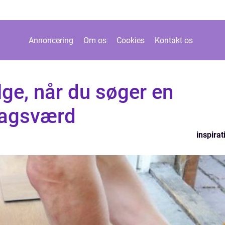
Annoncering
Om os
Cookies
Kontakt os
lge, når du søger en
Bagsværd
inspirat