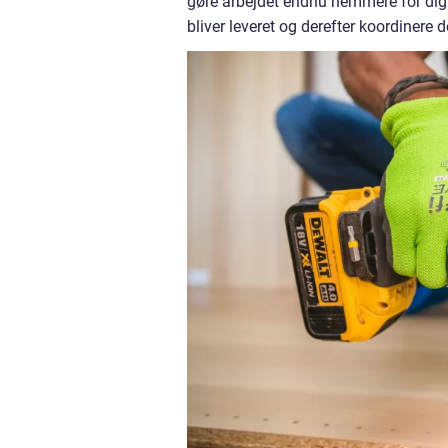
gøre arbejdet endnu nemmere for dig. 
bliver leveret og derefter koordinere