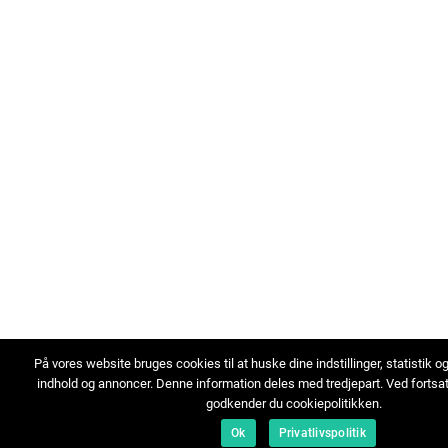
På vores website bruges cookies til at huske dine indstillinger, statistik o
indhold og annoncer. Denne information deles med tredjepart. Ved fortsa
godkender du cookiepolitikken.
Ok
Privatlivspolitik