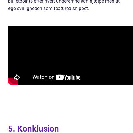
bulletpoints efter hvert underemne kan hjælpe med at
øge synligheden som featured snippet.
5. Konklusion