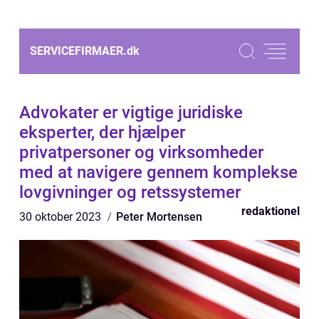
SERVICEFIRMAER.
dk
Advokater er vigtige juridiske
eksperter, der hjælper
privatpersoner og virksomheder
med at navigere gennem komplekse
lovgivninger og retssystemer
redaktionel
30 oktober 2023
Peter Mortensen