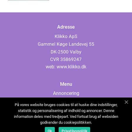
Adresse
web:
www.klikko.dk
Menu
Annoncering
Om os
På vores website bruges cookies til at huske dine indstillinger,
Cookies
statistik og personalisering af indhold og annoncer. Denne
information deles med tredjepart. Ved fortsat brug af websiden
Kontakt os
godkender du cookiepolitikken.
Sitemap
Ok
Privatlivspolitik