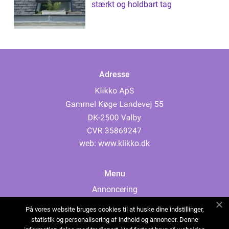
stærkt og holdbart tag
Adresse
web:
www.klikko.dk
Menu
Annoncering
Om os
På vores website bruges cookies til at huske dine indstillinger,
Cookies
statistik og personalisering af indhold og annoncer. Denne