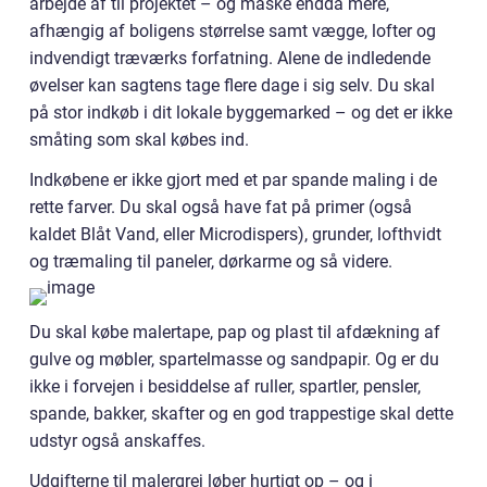
arbejde af til projektet – og måske endda mere,
afhængig af boligens størrelse samt vægge, lofter og
indvendigt træværks forfatning. Alene de indledende
øvelser kan sagtens tage flere dage i sig selv. Du skal
på stor indkøb i dit lokale byggemarked – og det er ikke
småting som skal købes ind.
Indkøbene er ikke gjort med et par spande maling i de
rette farver. Du skal også have fat på primer (også
kaldet Blåt Vand, eller Microdispers), grunder, lofthvidt
og træmaling til paneler, dørkarme og så videre.
Du skal købe malertape, pap og plast til afdækning af
gulve og møbler, spartelmasse og sandpapir. Og er du
ikke i forvejen i besiddelse af ruller, spartler, pensler,
spande, bakker, skafter og en god trappestige skal dette
udstyr også anskaffes.
Udgifterne til malergrej løber hurtigt op – og i