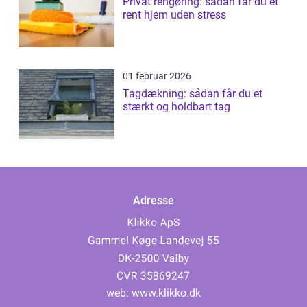
Privat rengøring: sådan får du et
rent hjem uden stress
01 februar 2026
Tagdækning: sådan får du et
stærkt og holdbart tag
Adresse
web:
www.klikko.dk