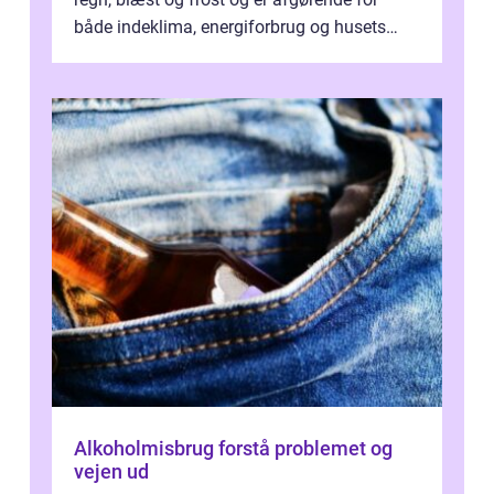
både indeklima, energiforbrug og husets
værdi. Alli...
Alkoholmisbrug forstå problemet og
vejen ud