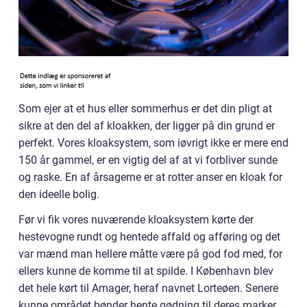
Som ejer at et hus eller sommerhus er det din pligt at
sikre at den del af kloakken, der ligger på din grund er
perfekt. Vores kloaksystem, som iøvrigt ikke er mere end
150 år gammel, er en vigtig del af at vi forbliver sunde
og raske. En af årsagerne er at rotter anser en kloak for
den ideelle bolig.
Før vi fik vores nuværende kloaksystem kørte der
hestevogne rundt og hentede affald og afføring og det
var mænd man hellere måtte være på god fod med, for
ellers kunne de komme til at spilde. I København blev
det hele kørt til Amager, heraf navnet Lorteøen. Senere
kunne området bønder hente gødning til deres marker.