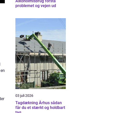
Alkoholmisbrug forstå
problemet og vejen ud
l
 en
03 juli 2026
der
Tagdækning Århus sådan
får du et stærkt og holdbart
tag