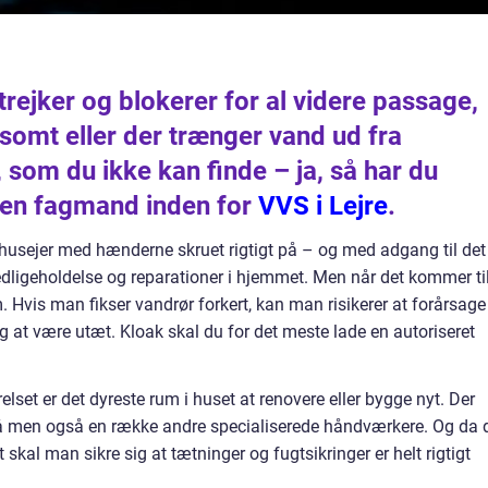
strejker og blokerer for al videre passage,
omt eller der trænger vand ud fra
som du ikke kan finde – ja, så har du
 en fagmand inden for
VVS i Lejre
.
usejer med hænderne skruet rigtigt på – og med adgang til det
edligeholdelse og reparationer i hjemmet. Men når det kommer ti
Hvis man fikser vandrør forkert, kan man risikerer at forårsage
g at være utæt. Kloak skal du for det meste lade en autoriseret
lset er det dyreste rum i huset at renovere eller bygge nyt. Der
å men også en række andre specialiserede håndværkere. Og da 
kal man sikre sig at tætninger og fugtsikringer er helt rigtigt