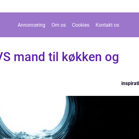
Annoncering
Om os
Cookies
Kontakt os
VS mand til køkken og
inspirat