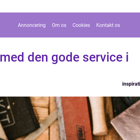
Annoncering
Om os
Cookies
Kontakt os
 med den gode service i
inspirat