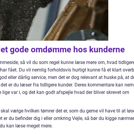
det gode omdømme hos kunderne
mmeside, så vil du som regel kunne læse mere om, hvad tidliger
ar fået. Du vil nemlig forholdsvis hurtigt kunne få et klart overb
god eller dårlig service, men det er dog relevant at huske på, at d
ad det er du læser fra tidligere kunder. Deres kommentare kan nem
lige var i, og det kan godt afspejle hvad der bliver skrevet om
 skal vælge hvilken tømrer det er, som du gerne vil have til at løs
 er du befinder dig i eller omkring Vejle, så bør du kigge nærme
r du kan læse meget mere.