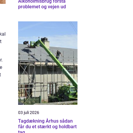
Alkoholmisbrug forstå
problemet og vejen ud
kal
t
r.
de
t
03 juli 2026
Tagdækning Århus sådan
får du et stærkt og holdbart
tag