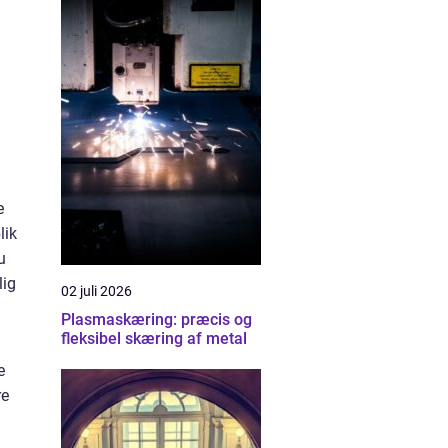
e
lik
u
lig
02 juli 2026
Plasmaskæring: præcis og
fleksibel skæring af metal
e
re