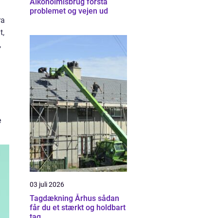
Alkoholmisbrug forstå
problemet og vejen ud
ra
t,
,
e
03 juli 2026
Tagdækning Århus sådan
får du et stærkt og holdbart
tag