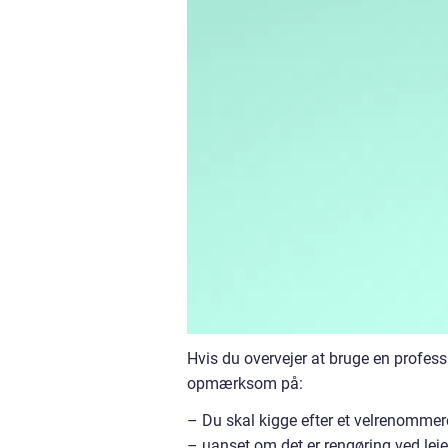
Hvis du overvejer at bruge en profess
opmærksom på:
– Du skal kigge efter et velrenommere
– uanset om det er rengøring ved lej