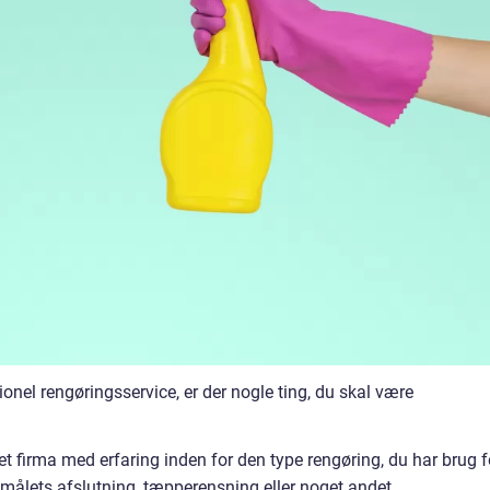
ionel rengøringsservice, er der nogle ting, du skal være
t firma med erfaring inden for den type rengøring, du har brug f
emålets afslutning, tæpperensning eller noget andet.