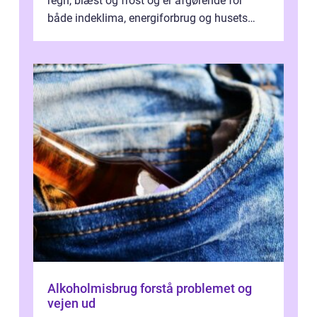
regn, blæst og frost og er afgørende for
både indeklima, energiforbrug og husets
værdi. Alli...
Alkoholmisbrug forstå problemet og
vejen ud