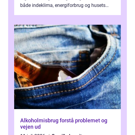
både indeklima, energiforbrug og husets
værdi. Alli...
Alkoholmisbrug forstå problemet og
vejen ud