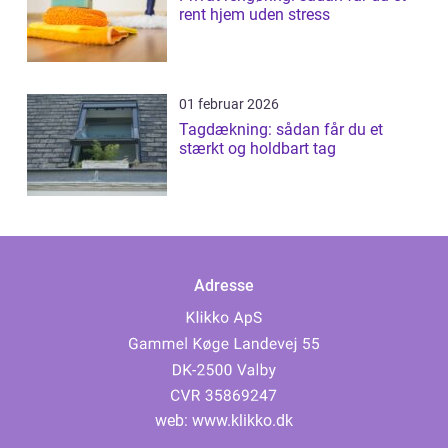
rent hjem uden stress
01 februar 2026
Tagdækning: sådan får du et
stærkt og holdbart tag
Adresse
web:
www.klikko.dk