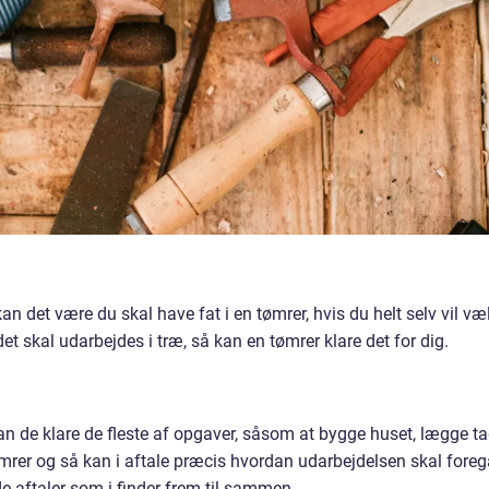
an det være du skal have fat i en tømrer, hvis du helt selv vil væ
et skal udarbejdes i træ, så kan en tømrer klare det for dig.
an de klare de fleste af opgaver, såsom at bygge huset, lægge ta
mrer og så kan i aftale præcis hvordan udarbejdelsen skal foreg
 de aftaler som i finder frem til sammen.