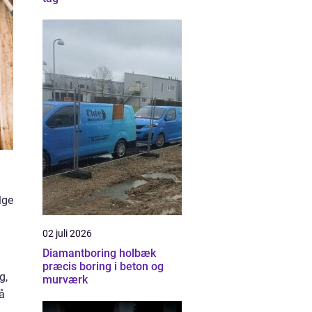
lge
02 juli 2026
Diamantboring holbæk
præcis boring i beton og
g,
murværk
å