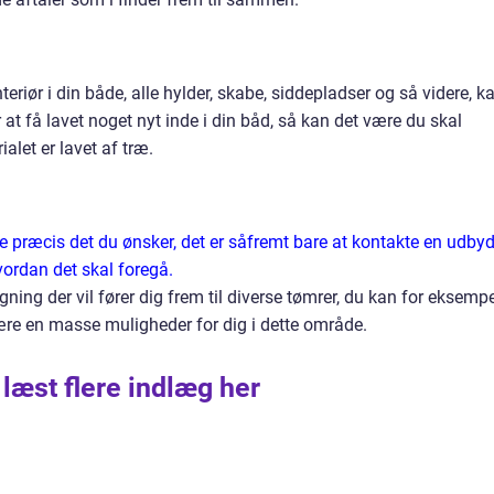
riør i din både, alle hylder, skabe, siddepladser og så videre, k
 at få lavet noget nyt inde i din båd, så kan det være du skal
alet er lavet af træ.
ve præcis det du ønsker, det er såfremt bare at kontakte en udby
hvordan det skal foregå.
ing der vil fører dig frem til diverse tømrer, du kan for eksemp
være en masse muligheder for dig i dette område.
 læst flere indlæg her