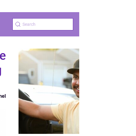
e
g
nel