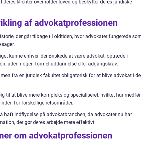
at deres klienter overholder loven og beskytter deres juridiske
vikling af advokatprofessionen
torie, der går tilbage til oldtiden, hvor advokater fungerede so
tssager.
get kunne enhver, der ønskede at være advokat, optræde i
son, uden nogen formel uddannelse eller adgangskrav.
 fra en juridisk fakultet obligatorisk for at blive advokat i de
g til at blive mere kompleks og specialiseret, hvilket har medfør
inden for forskellige retsområder.
å haft indflydelse på advokatbranchen, da advokater nu har
mation, der gør deres arbejde mere effektivt.
ioner om advokatprofessionen