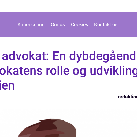
Annoncering
Om os
Cookies
Kontakt os
n advokat: En dybdegåend
okatens rolle og udviklin
ien
redaktio