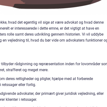
dække, hvad det egentlig vil sige at være advokat og hvad denne
nerelt er interesserede i dette emne, er det vigtigt at have en
rs rolle samt deres udvikling gennem historien. Vi vil uddybe
ig en vejledning til, hvad du bør vide om advokaters funktioner o
er tilbyder rådgivning og repræsentation inden for lovområder so
sret, strafferet og meget mere.
 om deres rettigheder og pligter, hjælpe med at forberede
retssager eller forlig.
ivende advokater, der primært giver juridisk vejledning, eller
r klienter i retssager.