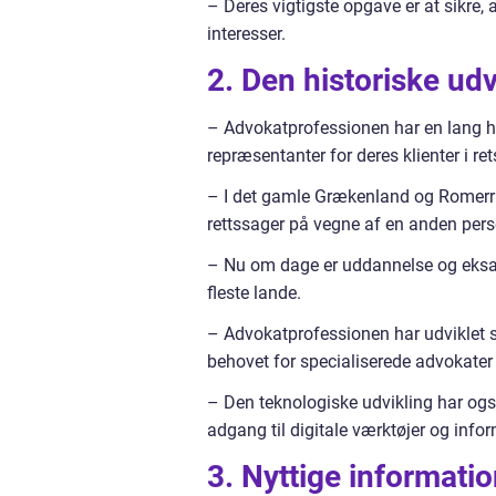
– Deres vigtigste opgave er at sikre, 
interesser.
2. Den historiske ud
– Advokatprofessionen har en lang his
repræsentanter for deres klienter i re
– I det gamle Grækenland og Romerri
rettssager på vegne af en anden per
– Nu om dage er uddannelse og eksamen
fleste lande.
– Advokatprofessionen har udviklet si
behovet for specialiserede advokater 
– Den teknologiske udvikling har ogs
adgang til digitale værktøjer og infor
3. Nyttige informat