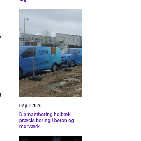
m
t
02 juli 2026
Diamantboring holbæk
præcis boring i beton og
murværk