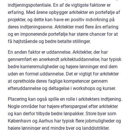
indtjeningspotentiale. En af de vigtigste faktorer er
erfaring. Med årene opbygger arkitekter en portefølje af
projekter, og dette kan have en positiv indvirkning på
deres indtjeningsevne. Arkitekter med flere års erfaring
og en imponerende portefølje har større chancer for at
få højtstående og bedre betalte stillinger.
En anden faktor er uddannelse. Arkitekter, der har
gennemført en anerkendt arkitektuddannelse, har typisk
bedre karrieremuligheder og højere lønninger end dem
uden en formel uddannelse. Det er vigtigt for arkitekter
at opretholde deres faglige kompetencer gennem
efteruddannelse og deltagelse i workshops og kurser.
Placering kan også spille en rolle i arkitekters indtjening.
Nogle områder har højere efterspørgsel efter arkitekter
og kan derfor tilbyde bedre lønpakker. Store byer som
København og Aarhus har typisk flere jobmuligheder og
højere lønninger end mindre byer og landdistrikter.