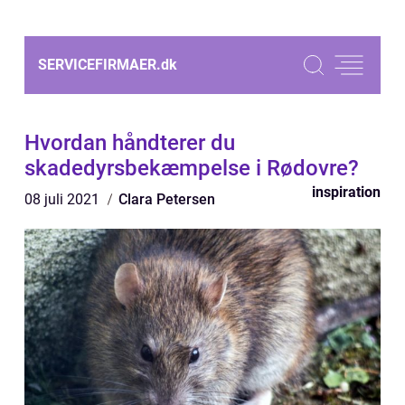
SERVICEFIRMAER.
dk
Hvordan håndterer du
skadedyrsbekæmpelse i Rødovre?
inspiration
08 juli 2021
Clara Petersen