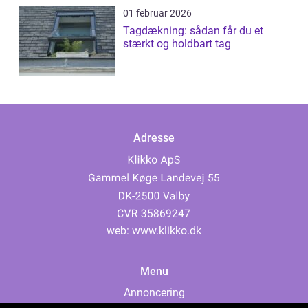
01 februar 2026
Tagdækning: sådan får du et
stærkt og holdbart tag
Adresse
web:
www.klikko.dk
Menu
Annoncering