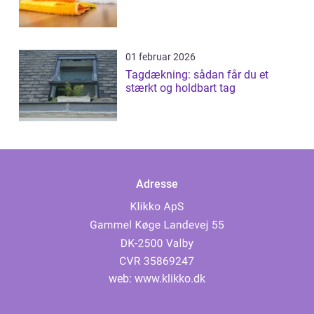
01 februar 2026
Tagdækning: sådan får du et
stærkt og holdbart tag
Adresse
web:
www.klikko.dk