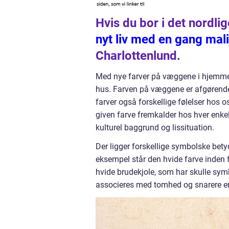
Hvis du bor i det nordli
nyt liv med en gang mal
Charlottenlund.
Med nye farver på væggene i hjemmet få
hus. Farven på væggene er afgørende
farver også forskellige følelser hos o
given farve fremkalder hos hver enkel
kulturel baggrund og lissituation.
Der ligger forskellige symbolske betyd
eksempel står den hvide farve inden 
hvide brudekjole, som har skulle symb
associeres med tomhed og snarere er kn