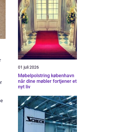
r
01 juli 2026
Møbelpolstring københavn
når dine møbler fortjener et
r
nyt liv
be