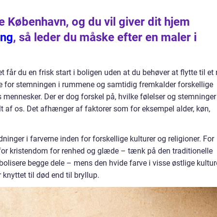
ge København, og du vil giver dit hjem
ing
, så leder du måske efter en maler i
r du en frisk start i boligen uden at du behøver at flytte til et 
 for stemningen i rummene og samtidig fremkalder forskellige
s mennesker. Der er dog forskel på, hvilke følelser og stemninger
t af os. Det afhænger af faktorer som for eksempel alder, køn,
ninger i farverne inden for forskellige kulturer og religioner. For
for kristendom for renhed og glæde – tænk på den traditionelle
olisere begge dele – mens den hvide farve i visse østlige kultur
yttet til død end til bryllup.