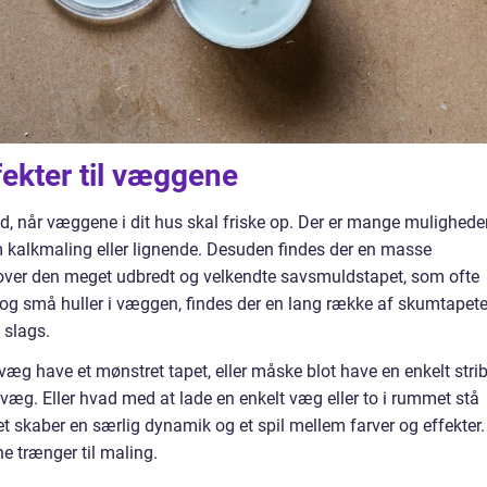
ekter til væggene
ed, når væggene i dit hus skal friske op. Der er mange mulighede
om kalkmaling eller lignende. Desuden findes der en masse
Ud over den meget udbredt og velkendte savsmuldstapet, som ofte
r og små huller i væggen, findes der en lang række af skumtapete
 slags.
æg have et mønstret tapet, eller måske blot have en enkelt stri
 væg. Eller hvad med at lade en enkelt væg eller to i rummet stå
t skaber en særlig dynamik og et spil mellem farver og effekter.
e trænger til maling.