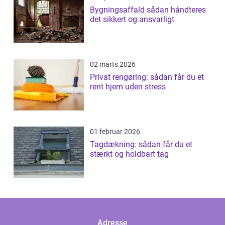
Bygningsaffald sådan håndteres
det sikkert og ansvarligt
02 marts 2026
Privat rengøring: sådan får du et
rent hjem uden stress
01 februar 2026
Tagdækning: sådan får du et
stærkt og holdbart tag
Adresse