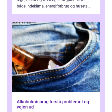
både indeklima, energiforbrug og husets
værdi. Alli...
Alkoholmisbrug forstå problemet og
vejen ud