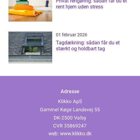
Privat rengøring: sådan får du et
rent hjem uden stress
01 februar 2026
Tagdækning: sådan får du et
stærkt og holdbart tag
Adresse
web:
www.klikko.dk