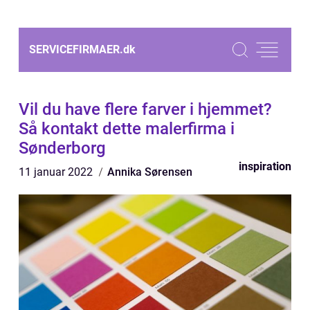
SERVICEFIRMAER.
dk
Vil du have flere farver i hjemmet?
Så kontakt dette malerfirma i
Sønderborg
inspiration
11 januar 2022
Annika Sørensen